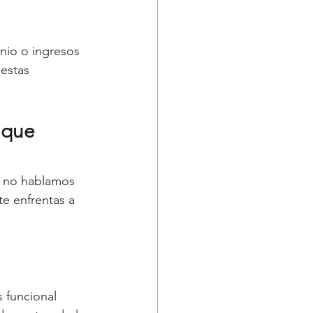
onio o ingresos 
estas 
 que 
a no hablamos 
e enfrentas a 
s funcional 