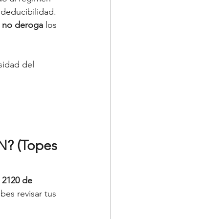
 deducibilidad. 
 
no deroga
 los 
sidad del 
N? (Topes 
 2120 de 
es revisar tus 