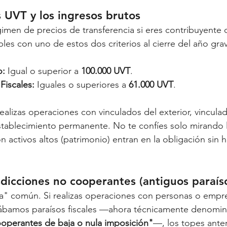
s UVT y los ingresos brutos
gimen de precios de transferencia si eres contribuyente 
les con uno de estos dos criterios al cierre del año gra
o:
 Igual o superior a 
100.000 UVT
.
Fiscales:
 Iguales o superiores a 
61.000 UVT
.
 realizas operaciones con vinculados del exterior, vincula
establecimiento permanente. No te confíes solo mirando l
activos altos (patrimonio) entran en la obligación sin h
sdicciones no cooperantes (antiguos paraíso
a" común. Si realizas operaciones con personas o empr
mábamos paraísos fiscales —ahora técnicamente denomi
ooperantes de baja o nula imposición"
—, los topes anter