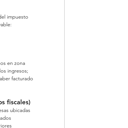
del impuesto 
vable:
dos en zona 
os ingresos; 
aber facturado 
s fiscales)
esas ubicadas 
nados 
iores 