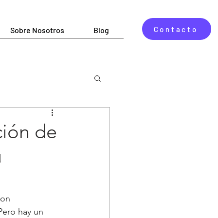
Contacto
Sobre Nosotros
Blog
ción de
u
con 
Pero hay un 