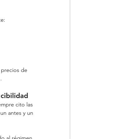
te:
 precios de 
.
cibilidad
mpre cito las 
un antes y un 
do al régimen 