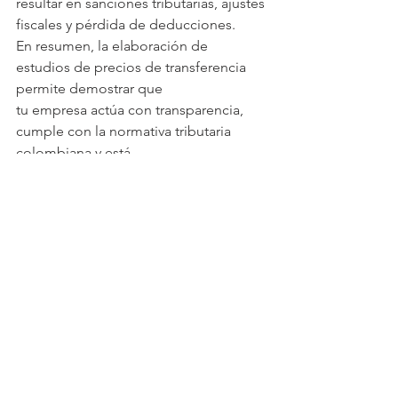
resultar en sanciones tributarias, ajustes 
fiscales y pérdida de deducciones.
En resumen, la elaboración de 
estudios de precios de transferencia 
permite demostrar que
tu empresa actúa con transparencia, 
cumple con la normativa tributaria 
colombiana y está
preparada para responder ante 
cualquier revisión de la DIAN. Es una 
pieza fundamental en
la planeación fiscal responsable.
precios de transferencia
Ver todo
Entradas recientes