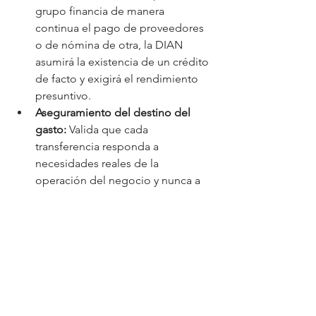
grupo financia de manera 
continua el pago de proveedores 
o de nómina de otra, la DIAN 
asumirá la existencia de un crédito 
de facto y exigirá el rendimiento 
presuntivo.
Aseguramiento del destino del 
gasto:
 Valida que cada 
transferencia responda a 
necesidades reales de la 
operación del negocio y nunca a 
un beneficio directo o particular 
para los socios o accionistas, 
mitigando riesgos de distribución 
indirecta de dividendos.
Preguntas Frecuentes 
(FAQs)