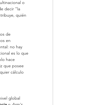
tinacional o 
e decir "la 
tribuye, quién 
ios de 
os en 
ntal: no hay 
cional es lo que 
olo hace 
iz que posee 
quier cálculo 
ivel global 
ncia
 o 
Arm's 