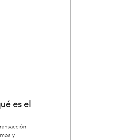
ué es el 
transacción 
amos y 