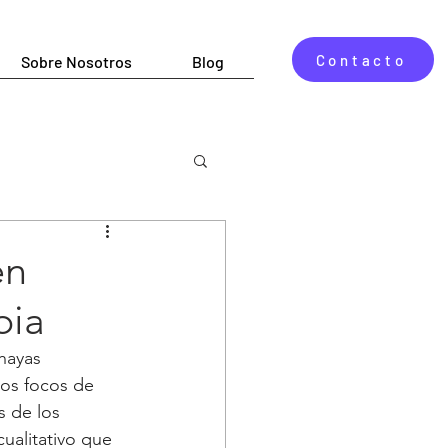
Contacto
Sobre Nosotros
Blog
en
bia
hayas 
os focos de 
s de los 
ualitativo que 