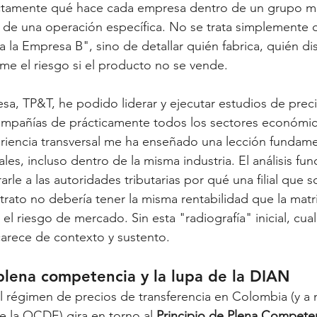
amente qué hace cada empresa dentro de un grupo mul
 de una operación específica. No se trata simplemente d
 la Empresa B", sino de detallar quién fabrica, quién dis
ume el riesgo si el producto no se vende.
sa, TP&T, he podido liderar y ejecutar estudios de prec
compañías de prácticamente todos los sectores económic
riencia transversal me ha enseñado una lección fundame
es, incluso dentro de la misma industria. El análisis fun
le a las autoridades tributarias por qué una filial que s
rato no debería tener la misma rentabilidad que la matr
el riesgo de mercado. Sin esta "radiografía" inicial, cual
arece de contexto y sustento.
 plena competencia y la lupa de la DIAN
l régimen de precios de transferencia en Colombia (y a n
de la OCDE) gira en torno al 
Principio de Plena Compete