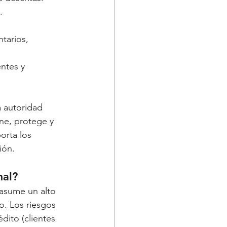
.
tarios, 
ntes y 
a autoridad 
ne, protege y 
orta los 
ión.
mal?
asume un alto 
. Los riesgos 
dito (clientes 