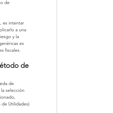
go de 
 es intentar 
licarlo a una 
iesgo y la 
genéricas es 
s fiscales.
 método de 
ueda de 
la selección 
ionado, 
de Utilidades) 