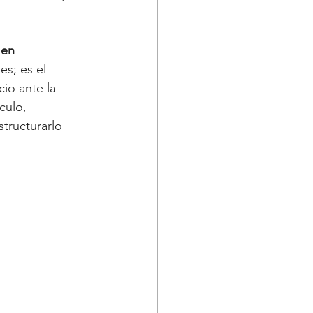
 en 
s; es el 
io ante la 
culo, 
tructurarlo 