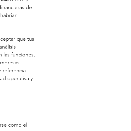
financieras de 
habrían 
aceptar que tus 
nálisis 
 las funciones, 
empresas 
 referencia 
dad operativa y 
 
erse como el 