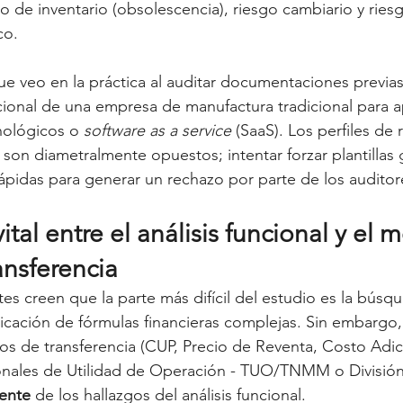
o de inventario (obsolescencia), riesgo cambiario y ries
co.
ue veo en la práctica al auditar documentaciones previas,
ncional de una empresa de manufactura tradicional para ap
cnológicos o 
software as a service
 (SaaS). Los perfiles de r
s son diametralmente opuestos; intentar forzar plantillas 
rápidas para generar un rechazo por parte de los auditore
ital entre el análisis funcional y el
ansferencia
s creen que la parte más difícil del estudio es la búsq
icación de fórmulas financieras complejas. Sin embargo, 
s de transferencia (CUP, Precio de Reventa, Costo Adic
nales de Utilidad de Operación - TUO/TNMM o División 
ente
 de los hallazgos del análisis funcional.