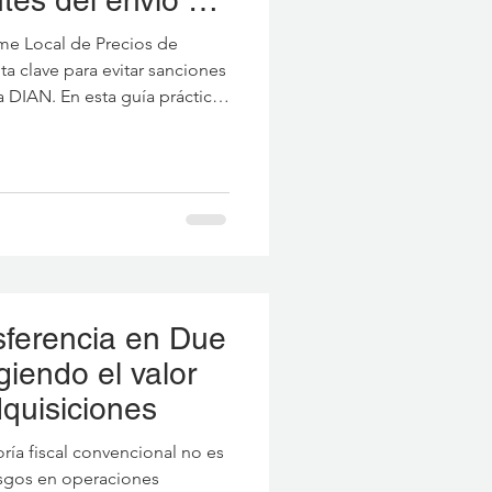
rme Local de Precios de
ta clave para evitar sanciones
 DIAN. En esta guía práctica
 realizar el cruce correcto
eclaración de renta, cómo
nciera, evitar comparables
es comunes en las hojas de
ncimiento oficial.
sferencia en Due
giendo el valor
dquisiciones
ía fiscal convencional no es
iesgos en operaciones