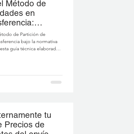
el Método de
lidades en
ferencia:
para Empresas
étodo de Partición de
nsferencia bajo la normativa
esta guía técnica elaborada
foques (contribución y
calización actuales y casos
peraciones intangibles con
ternamente tu
e Precios de
tes del envío a