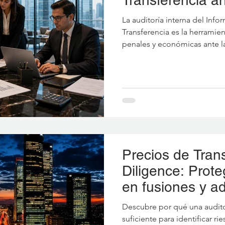
la DIAN
La auditoría interna del Info
Transferencia es la herramien
penales y económicas ante la
paso a paso, abordamos cómo
con el Formulario 120 y la d
manejar la segmentación fina
en pérdidas y corregir error
trabajo de Excel antes del ve
Precios de Tran
Diligence: Prote
en fusiones y a
Descubre por qué una auditor
suficiente para identificar r